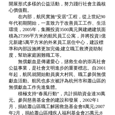
開展形式多樣的公益活動，努力踐行社會主義核
心價值觀。
在內部，航民實施“安居”工程，從上世紀90
年代初期開始，一直致力于改善員工工作、生活
環境，2005年，集團投資3500萬元興建總建筑面
積為27399平方米的航民員工公寓，并將投資1億
元新建5萬平方米的外來員工居住中心，建設標
準和內部設施將更加完備;建立職工救濟資助制
度，幫助家庭困難職工等。
無償獻血是傳遞愛心，拯救生命的崇高社會
公益事業，是社會文明進步的重要標志。自2001
年起，航民就開始動員廣大村民、職工參與無償
獻血活動。航民也多次被評為杭州市和蕭山區的
無償獻血工作先進集體。
積極支持“春風行動”，共計捐助資金達30萬
元。參與慈善基金會的建設和發展，2002年1
月，捐給蕭山區職工解困救急基金會8萬元;2007
年2月，捐給蕭山區殘疾人福利基金會25萬元;8