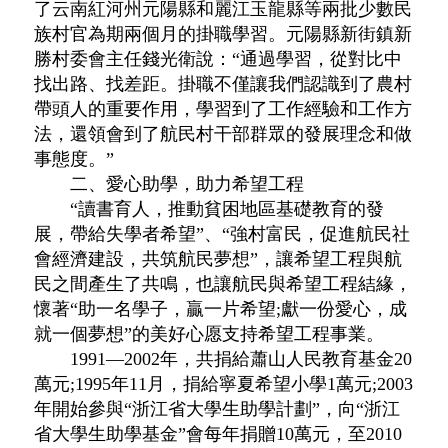
了云南紅河州元陽縣和麗江玉龍縣等兩批少數民
族村官為期兩個月的掛職學習。元陽縣新街鎮新
勝村委會主任錢光衛說：“通過學習，從對比中
找出路、找差距。掛職不僅讓我們認識到了農村
帶頭人的重要作用，學習到了工作經驗和工作方
法，還領會到了航民村干部群眾的發展理念和做
事態度。”
二、愛心助學，助力希望工程
“讀書育人，推動貧困地區基礎教育的發
展，帶給失學者希望”、“強村富民，促進航民社
會經濟建設，共筑航民夢想”，讓希望工程與航
民之間產生了共鳴，也讓航民與希望工程結緣，
懷著“助一名學子，贏一片希望;獻一份愛心，成
就一個夢想”的美好心愿支持希望工程事業。
1991—2002年，共捐給蕭山人民教育基金20
萬元;1995年11月，捐給寧夏希望小學1萬元;2003
年開始參與“浙江省大學生助學計劃”，向“浙江
省大學生助學基金”會每年捐贈10萬元，至2010