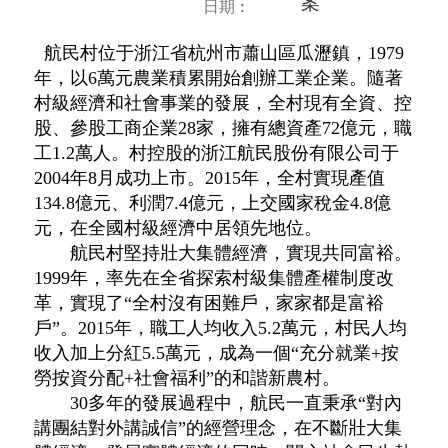
案
日期 :
航民村位于浙江省杭州市蕭山區瓜瀝鎮，1979
年，以6萬元農業積累開始創辦工業企業。隨著
村級經濟和社會事業的發展，全村現有全資、控
股、參股工商企業28家，擁有總資產72億元，職
工1.2萬人。村控股的浙江航民股份有限公司于
2004年8月成功上市。2015年，全村實現產值
134.8億元、利潤7.4億元，上交國家稅金4.8億
元，在全國村級經濟中居領先地位。
航民村堅持壯大集體經濟，實現共同富裕。
1999年，率先在全省探索村級集體產權制度改
革，實現了“全村沒有困難戶，家家都是富裕
戶”。2015年，職工人均收入5.2萬元，村民人均
收入加上分紅5.5萬元，成為一個“充分就業+按
勞按資分配+社會福利”的和諧新農村。
30多年的發展過程中，航民一直秉承“對內
講團結對外講誠信”的經營理念，在不斷壯大集