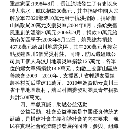
重建家園;1998年8月，長江流域發生了有史以來
特大洪水，航民捐款30萬元，其中捐給中國人民
解放軍73020部隊10萬元用于抗洪搶險，捐給蕭
山民政局20萬元支援災區;2004年8月，捐給受臺
風重創的溫嶺20萬元;2006年9月，捐款10萬元給
蒼南災區學子;2008年5月12日，航民總共捐款
467.8萬元給四川地震災區，其中200萬元直接定
點援建四川5個受災村莊。同時，航民還組織公
司員工個人為汶川地震災區捐款125萬元，各單
位的婦女單獨捐款14.8萬元，如數上交蕭山區慈
善總會;2009—2010年，支援四川省郫縣友愛鎮
農科村災后重建11萬元。2010年為資助云貴川三
省干旱地區農村，航民村團委發動團員青年捐款
共計5.08萬元。
四、奉獻真誠，助燃公益活動
公益活動、社會公益事業是中國優良傳統的
延續，是構建社會主義和諧社會的內在要求。航
民在實現社會經濟穩步發展的同時，參與、組織