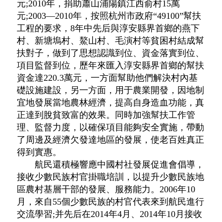
元;2010年，捐助蕭山浦陽鎮江西俞村15萬
元;2003—2010年，按照杭州市政府“49100”幫扶
工程的要求，8年中先后與淳安縣界首鄉的燕下
村、新塘塢村、鰲山村、毛演村等貧困村結成幫
扶對子，做到了思想認識到位、資金落實到位、
項目監督到位，歷年來匯入淳安縣界首鄉的幫扶
資金達220.3萬元，一方面幫助他們解決村內基
礎設施建設，另一方面，用于農業開發，因地制
宜地發展當地農林經濟，提高自身造血功能，真
正達到脫貧致富的效果。同時加強幫扶工作管
理、監督力度，以確保項目能夠安全實施，帶動
了周邊及經濟欠發達地區的發展，使老百姓真正
得到實惠。
航民還積極響應中國村社發展促進會倡導，
接收少數民族村官掛職培訓，以提升少數民族地
區農村基層干部的發展、服務能力。2006年10
月，來自55個少數民族的村官代表來到航民進行
交流學習;并先后在2014年4月、2014年10月接收