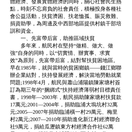
體經濟、發展實體經濟的同時，關心社會民生熱
點，時刻不忘肩負的社會責任，積極投身各種社
會公益活動，扶貧濟困、扶老恤孤、賑災救難、
捐資助學，為周邊及中西部地區提供村鎮干部培
訓和資金。
一、先富帶后富，助推區域扶貧
多年來，航民村在堅持“做精、做大、做
強”自身的同時，以“切實情、辦實事、求實
效”為原則，先富帶后富，結對幫扶貧困地區。
早在1985年，就與當時的貧困鄉鎮——錢江鄉聯
辦企業結對，扶持發展經濟，解決當地勞動就業
問題;1998年4月，航民與蕭山浦陽鎮陳家塘村簽
訂為期三年的“捆綁式”扶持經濟薄弱村目標責任
書，1998年—2003年，航民捐助陳家塘村扶貧款
17萬元;2001—2004年，捐助臨浦大塢坑村32萬
元;2005—2007年捐助臨浦橫一村29萬元、梅里
村2萬元;2007—2010年捐助進化新江村經濟聯合
社9萬元，捐給瓜瀝鎮東方村經濟合作社62萬