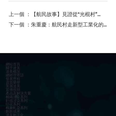
上一個 ：【航民故事】見證從“光棍村”...
下一個 ：朱重慶：航民村走新型工業化的...
網站首頁
關于達美
達美概況
總經理寄語
發展歷程
資質榮譽
美麗達美
宣傳視頻
產品及解決方案
梭織浸染系列
針織浸染系列
印花系列
棉麻軋染系列
創新成果
達美數字化