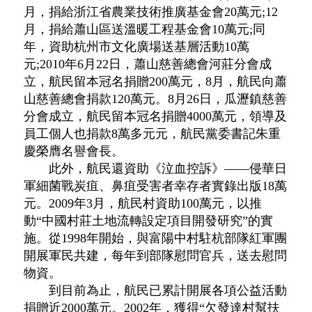
月，捐給浙江省農業技術推廣基金會20萬元;12
月，捐給蕭山區送溫暖工程基金會10萬元;同
年，資助杭州市文化廣場送基層活動10萬
元;2010年6月22日，蕭山慈善總會河莊分會成
立，航民留本冠名捐贈200萬元，8月，航民向蕭
山慈善總會捐款120萬元。8月26日，瓜瀝鎮慈善
分會成立，航民留本冠名捐贈4000萬元，領導及
員工個人也捐款8萬多元元，航民黨委書記朱重
慶榮膺名譽會長。
此外，航民還資助《泣血控訴》——侵華日
軍細菌戰炭疽、鼻疽受害者幸存者實錄出版18萬
元。2009年3月，航民村資助100萬元，以推
動“中國村莊土地流轉設定項目開發研究”的實
施。從1998年開始，與富陽中村駐杭部隊紅軍團
開展軍民共建，每年到部隊慰問官兵，送去慰問
物資。
到目前為止，航民已累計開展各項公益活動
捐贈近2000萬元。2002年，獲得“欠發達村幫扶