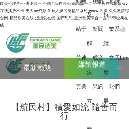
網
關
創
新
企
聯
欧美伦理片-亚洲图片一区-国产ts在线-日韩精品一二三-午夜在线播放-av
在线播放不卡-男人av资源-91ts人妖另类精品系列-www.久操-久久激情综
及
持
合网-精品欧美在线-涩涩爱在线-国产思思-亚洲欧美综合一区-日韩经典在
线
站
于
新
聞
業
系
解
續
首
達
成
資
文
我
La
新聞資訊
媒體報道
最新動態
決
發
持續改進產品和服務的質量，不斷滿足顧客的需
頁
美
果
訊
化
們
求和期望
方
展
【航民村】積愛如流 隨善而
行