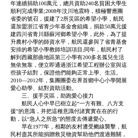
年連續捐助100萬元，總共資助240名貧困大學生
順利完成學業;2008年汶川地震時，積極響應團
省委的號召，援建了2所災區的希望小學，航民
還加盟浙江省青少年基金會組織，捐款50萬元援
建四川省青川縣蘇河鄉希望小學，此外，為了提
升農村小學的師資水平，航民還參與了省青基會
安排的希望小學教師培訓項目;同年，航民村了
解到西藏那曲地區第三小學有200多名孤兒生活
無依無靠，便立即通過浙江希望工程辦公室與這
些孩子結對，保證他們能夠正常上學、生活。
2010—2012年，集團團委在界首鄉中心小學開展
愛心助學、結對資助活動。
三、援手災區，助跑愛心接力
航民人心中早已樹立起“一方有難、八方支
援”的意識，并把這種意識付諸實實在在的行
動，以“急人之所急”的態度去傳遞愛心。
早在1977年，相鄰的友村遭受颮線襲擊，航
民村盡其所能捐贈救災物資幫助他們渡過難關，